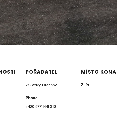
NOSTI
POŘADATEL
MÍSTO KONÁ
dkazy
Ostatní odkazy
ZLín
ZŠ Velký Ořechov
EDURORAM
Phone
+420 577 996 018
Prohlášení o přístupnosti
ěrníci
Zásady ochrany osobních