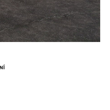
NÍ
Partneři školy
Partnerské školy
Zde může být váš odkaz
 údajů
Zde může být váš odkaz