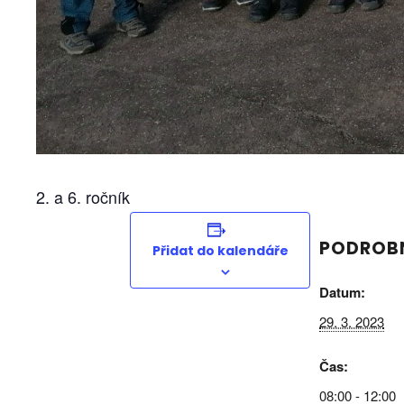
2. a 6. ročník
PODROB
Přidat do kalendáře
Rychlé o
Datum:
29. 3. 2023
Úvod
Základní škola Velký Ořechov,
Čas:
Kontakty
okres Zlín, příspěvková organizace
08:00 - 12:00
Třídní dův