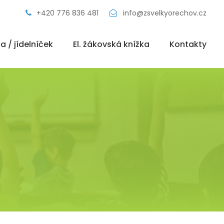
+420 776 836 481
info@zsvelkyorechov.cz
a / jídelníček
El. žákovská knížka
Kontakty