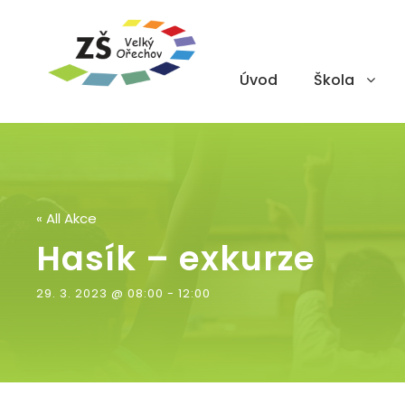
Úvod
Škola
« All Akce
Hasík – exkurze
29. 3. 2023 @ 08:00
-
12:00