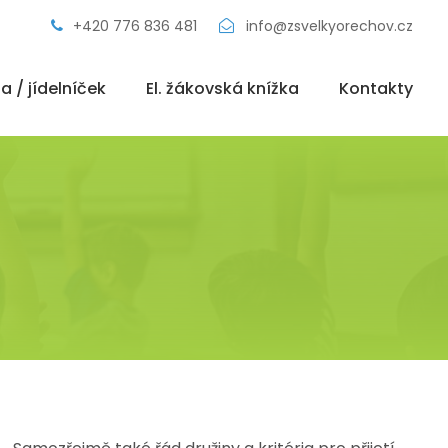
+420 776 836 481
info@zsvelkyorechov.cz
a / jídelníček
El. žákovská knížka
Kontakty