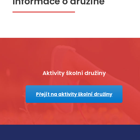
Informace o družině
Rychlé o
Úvod
Aktivity školní družiny
Základní škola Velký Ořechov,
Kontakty
okres Zlín, příspěvková organizace
Třídní dův
Velký Ořechov 124, 763 07
Přejít na aktivity školní družiny
Rozvrhy h
577 996 018, 776 836 481
Školní jíde
info@zsvelkyorechov.cz