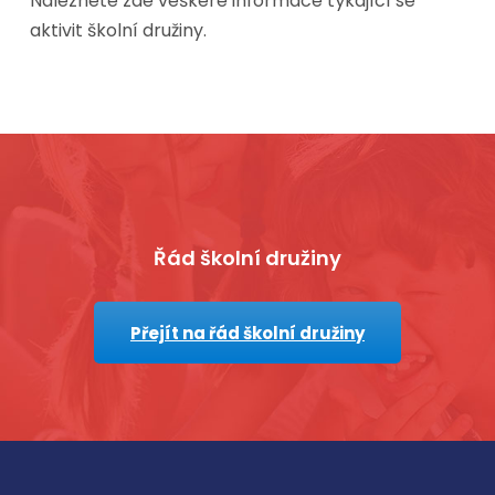
Naleznete zde veškeré informace týkající se
aktivit školní družiny.
dkazy
Ostatní odkazy
EDURORAM
Řád školní družiny
Prohlášení o přístupnosti
ěrníci
Zásady ochrany osobních
Přejít na řád školní družiny
odin a zvonění
Žádosti o informace
lna / jídelníček
Příjem žádostí a dalších 
Opravné prostředky