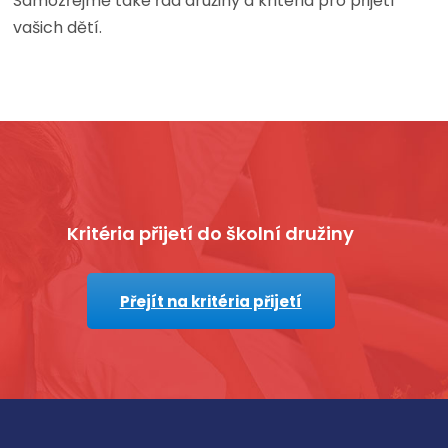
Samozřejmě také řád družiny a kritéria pro přijetí
vašich dětí.
Partneři školy
Partnerské školy
Kritéria přijetí do školní družiny
Zde může být váš odkaz
 údajů
Zde může být váš odkaz
Přejít na kritéria přijetí
Profi nářadí na kov a beton
podání