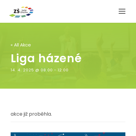
« All Akce
Liga házené
14. 4. 2025 @ 08:00
-
12:00
akce již proběhla.