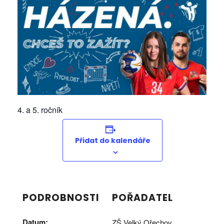
4. a 5. ročník
Přidat do kalendáře
PODROBNOSTI
POŘADATEL
Datum:
ZŠ Velký Ořechov