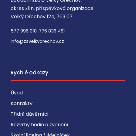
Základní škola Velký Ořechov,
okres Zlín, příspěvková organizace
Velký Ořechov 124, 763 07
577 996 018, 776 836 481
info@zsvelkyorechov.cz
Rychlé odkazy
Úvod
Kontakty
Třídní důvěrníci
Rozvrhy hodin a zvonění
Školní jídelna / jídelníček