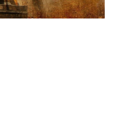
Partneři školy
Partnerské školy
Zde může být váš odkaz
 údajů
Zde může být váš odkaz
Profi nářadí na kov a beton
podání