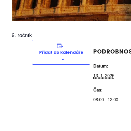
9. ročník
PODROBNOS
Přidat do kalendáře
Rychlé o
Datum:
13. 1. 2025
Úvod
Základní škola Velký Ořechov,
Čas:
Kontakty
okres Zlín, příspěvková organizace
08:00 - 12:00
Třídní dův
Velký Ořechov 124, 763 07
Rozvrhy h
577 996 018, 776 836 481
Školní jíde
info@zsvelkyorechov.cz