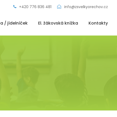
+420 776 836 481
info@zsvelkyorechov.cz
a / jídelníček
El. žákovská knížka
Kontakty