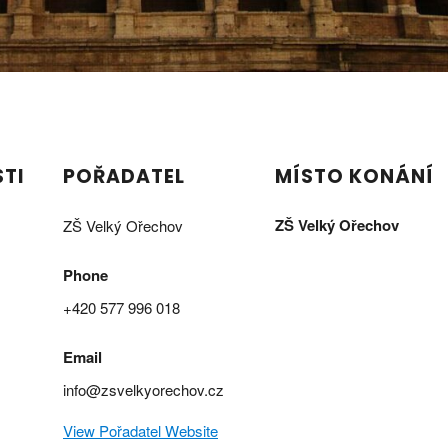
TI
POŘADATEL
MÍSTO KONÁNÍ
dkazy
Ostatní odkazy
ZŠ Velký Ořechov
ZŠ Velký Ořechov
EDURORAM
Phone
+420 577 996 018
Prohlášení o přístupnosti
ěrníci
Zásady ochrany osobních
Email
odin a zvonění
Žádosti o informace
info@zsvelkyorechov.cz
lna / jídelníček
Příjem žádostí a dalších 
View Pořadatel Website