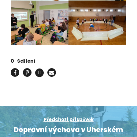
0
Sdílení
Předchozí příspěvěk
Dopravní výchova v Uherském