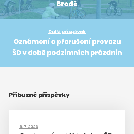
Brodě
Další příspěvek
Oznámení o přerušení provozu
ŠD v době podzimních prázdnin
Příbuzné příspěvky
8. 7. 2026