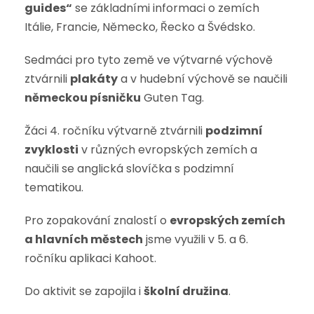
guides“
se základními informaci o zemích
Itálie, Francie, Německo, Řecko a Švédsko.
Sedmáci pro tyto země ve výtvarné výchově
ztvárnili
plakáty
a v hudební výchově se naučili
německou písničku
Guten Tag.
Žáci 4. ročníku výtvarně ztvárnili
podzimní
zvyklosti
v různých evropských zemích a
naučili se anglická slovíčka s podzimní
tematikou.
Pro zopakování znalostí o
evropských zemích
a hlavních městech
jsme využili v 5. a 6.
ročníku aplikaci Kahoot.
Do aktivit se zapojila i
školní družina
.