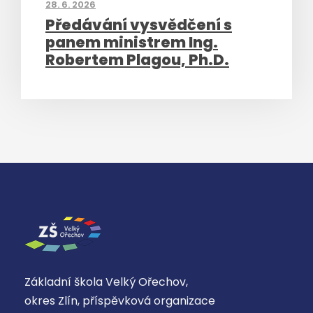
28. 6. 2026
c
Předávání vysvědčení s
o
panem ministrem Ing.
o
Robertem Plagou, Ph.D.
ki
e
js
o
u
n
e
z
b
yt
n
é
pr
Základní škola Velký Ořechov,
o
okres Zlín, příspěvková organizace
pr