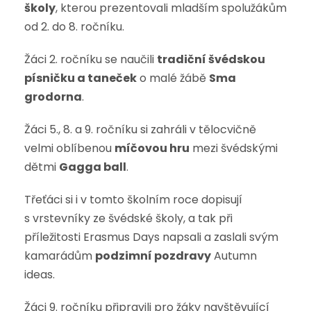
školy
, kterou prezentovali mladším spolužákům
od 2. do 8. ročníku.
Žáci 2. ročníku se naučili
tradiční švédskou
písničku a taneček
o malé žábě
Sma
grodorna
.
Žáci 5., 8. a 9. ročníku si zahráli v tělocvičně
velmi oblíbenou
míčovou hru
mezi švédskými
dětmi
Gagga ball
.
Třeťáci si i v tomto školním roce dopisují
s vrstevníky ze švédské školy, a tak při
příležitosti Erasmus Days napsali a zaslali svým
kamarádům
podzimní pozdravy
Autumn
ideas.
Žáci 9. ročníku připravili pro žáky navštěvující