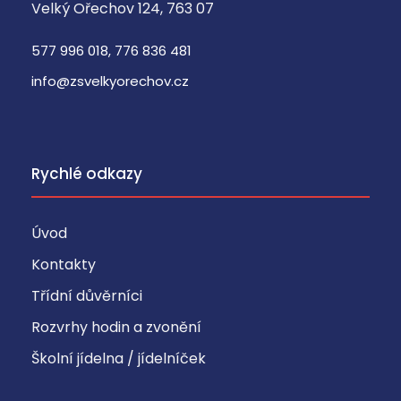
Velký Ořechov 124, 763 07
o
v
577 996 018, 776 836 481
o
z
info@zsvelkyorechov.cz
n
a
ši
c
Rychlé odkazy
h
sl
Úvod
už
e
Kontakty
b
Třídní důvěrníci
a
Rozvrhy hodin a zvonění
n
el
Školní jídelna / jídelníček
z
e