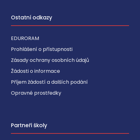
je
v
Ostatní odkazy
y
p
n
EDURORAM
o
Prohlášení o přístupnosti
ut
Zásady ochrany osobních údajů
.
O
Žádosti o informace
b
Příjem žádostí a dalších podání
v
yk
Opravné prostředky
le
s
e
n
Partneři školy
a
st