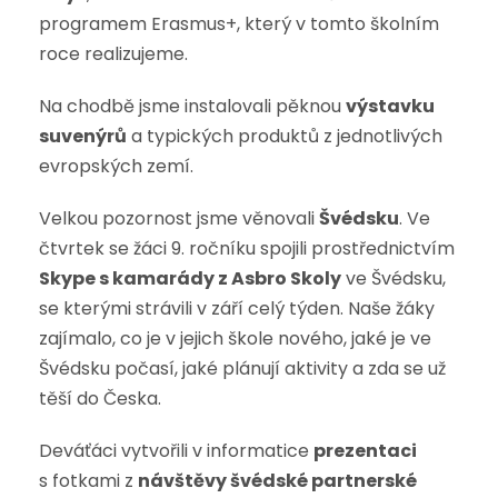
programem Erasmus+, který v tomto školním
roce realizujeme.
Na chodbě jsme instalovali pěknou
výstavku
suvenýrů
a typických produktů z jednotlivých
evropských zemí.
Velkou pozornost jsme věnovali
Švédsku
. Ve
čtvrtek se žáci 9. ročníku spojili prostřednictvím
Skype s kamarády z Asbro Skoly
ve Švédsku,
se kterými strávili v září celý týden. Naše žáky
zajímalo, co je v jejich škole nového, jaké je ve
Švédsku počasí, jaké plánují aktivity a zda se už
těší do Česka.
Deváťáci vytvořili v informatice
prezentaci
s fotkami z
návštěvy švédské partnerské