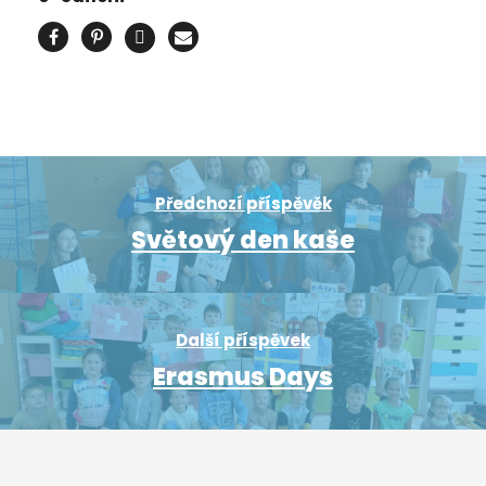
Předchozí příspěvěk
Světový den kaše
Další příspěvek
Erasmus Days