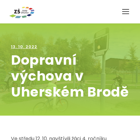
13. 10. 2022
Dopravní
výchova v
Uherském Brodě
Ve středu 12. 10. navštívili žáci 4. ročníku