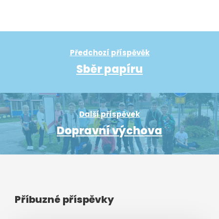
Předchozí příspěvěk
Sběr papíru
Další příspěvek
Dopravní výchova
Příbuzné příspěvky