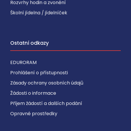
Rozvrhy hodin a zvonění
N
Školní jídelna / jídelníček
e
z
b
y
Ostatní odkazy
t
n
ě
EDURORAM
n
Prohlášení o přístupnosti
u
t
Zásady ochrany osobních údajů
n
Žádosti o informace
é
Příjem žádostí a dalších podání
s
o
Opravné prostředky
u
b