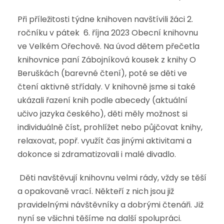
Při příležitosti týdne knihoven navštívili žáci 2.
ročníku v pátek 6. října 2023 Obecní knihovnu
ve Velkém Ořechově. Na úvod dětem přečetla
knihovnice paní Zábojníková kousek z knihy O
Beruškách (barevné čtení), poté se děti ve
čtení aktivně střídaly. V knihovně jsme si také
ukázali řazení knih podle abecedy (aktuální
učivo jazyka českého), děti měly možnost si
individuálně číst, prohlížet nebo půjčovat knihy,
relaxovat, popř. využít čas jinými aktivitami a
dokonce si zdramatizovali i malé divadlo.
Děti navštěvují knihovnu velmi rády, vždy se těší
a opakovaně vrací. Někteří z nich jsou již
pravidelnými návštěvníky a dobrými čtenáři. Již
nyní se všichni těšíme na další spolupráci.