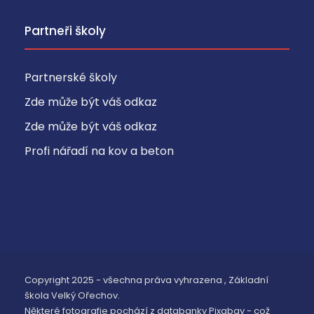
o
r
Partneři školy
y
c
o
Partnerské školy
o
Zde může být váš odkaz
ki
Zde může být váš odkaz
e
s
Profi nářadí na kov a beton
Ty
t
o
s
o
u
b
Copyright 2025 - všechna práva vyhrazena , Základní
or
škola Velký Ořechov.
y
Některé fotografie pochází z databanky Pixabay - což