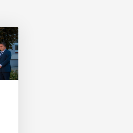
Partneři školy
Partnerské školy
Zde může být váš odkaz
 údajů
Zde může být váš odkaz
Profi nářadí na kov a beton
podání