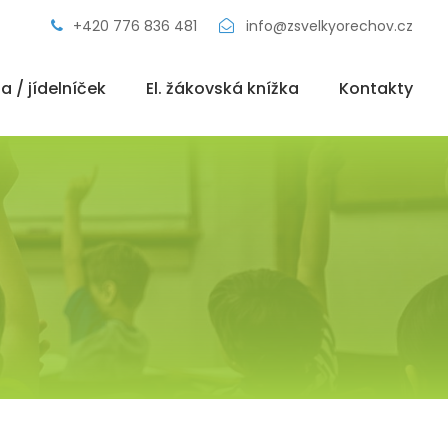
+420 776 836 481
info@zsvelkyorechov.cz
a / jídelníček
El. žákovská knížka
Kontakty