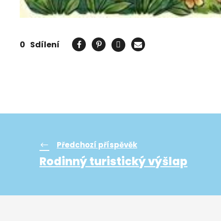
0
Sdílení
Předchozí příspěvěk
Rodinný turistický výšlap