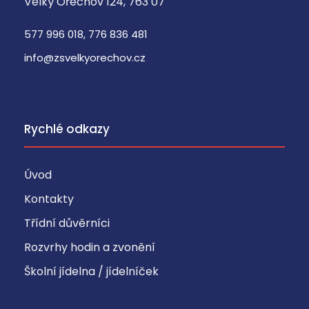
Velký Ořechov 124, 763 07
577 996 018, 776 836 481
info@zsvelkyorechov.cz
Rychlé odkazy
Úvod
Kontakty
Třídní důvěrníci
Rozvrhy hodin a zvonění
Školní jídelna / jídelníček