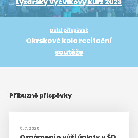
Lyžařský výcvikový kurz 2023
Další příspěvek
Okrskové kolo recitační
soutěže
Příbuzné příspěvky
8. 7. 2026
Oznámení o výši úplaty v ŠD