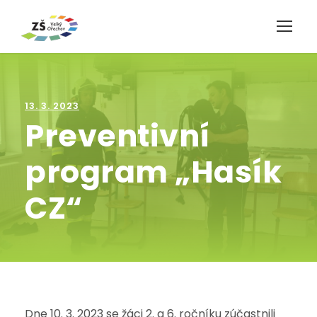
13. 3. 2023
Preventivní
program „Hasík
CZ“
Dne 10. 3. 2023 se žáci 2. a 6. ročníku zúčastnili